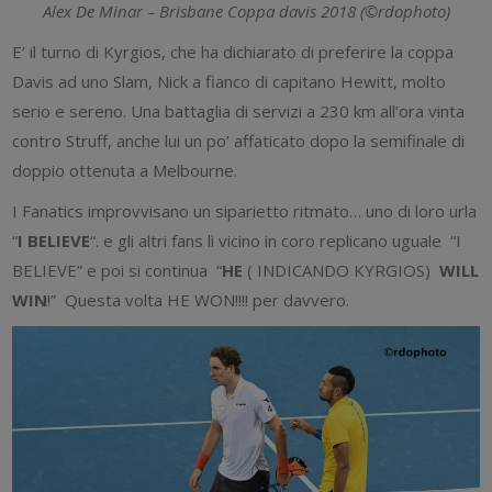
Alex De Minar – Brisbane Coppa davis 2018 (©rdophoto)
E’ il turno di Kyrgios, che ha dichiarato di preferire la coppa
Davis ad uno Slam, Nick a fianco di capitano Hewitt, molto
serio e sereno. Una battaglia di servizi a 230 km all’ora vinta
contro Struff, anche lui un po’ affaticato dopo la semifinale di
doppio ottenuta a Melbourne.
I Fanatics improvvisano un siparietto ritmato… uno di loro urla
“
I BELIEVE
“. e gli altri fans lì vicino in coro replicano uguale “I
BELIEVE” e poi si continua “
HE
( INDICANDO KYRGIOS)
WILL
WIN
!” Questa volta HE WON!!!! per davvero.